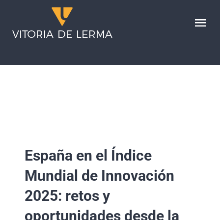
Saltar
al
Tog
contenido
Nav
HOME
SERVICIOS
LA FIRMA
España en el Índice
NOTICIAS
Mundial de Innovación
CONTACTO
2025: retos y
oportunidades desde la