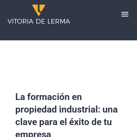
Saltar
al
Tog
contenido
Nav
HOME
SERVICIOS
LA FIRMA
La formación en
NOTICIAS
propiedad industrial: una
CONTACTO
clave para el éxito de tu
empresa