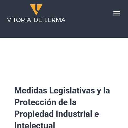
Saltar
al
Tog
contenido
Nav
HOME
SERVICIOS
LA FIRMA
Medidas Legislativas y la
NOTICIAS
Protección de la
CONTACTO
Propiedad Industrial e
Intelectual