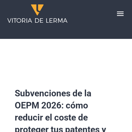
Saltar
al
Tog
contenido
Nav
HOME
SERVICIOS
LA FIRMA
Subvenciones de la
NOTICIAS
OEPM 2026: cómo
CONTACTO
reducir el coste de
proteger tus patentes y