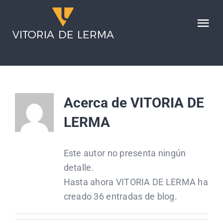
Saltar
al
Tog
contenido
Nav
HOME
SERVICIOS
Acerca de
VITORIA DE
LERMA
LA FIRMA
Este autor no presenta ningún
NOTICIAS
detalle.
Hasta ahora VITORIA DE LERMA ha
CONTACTO
creado 36 entradas de blog.