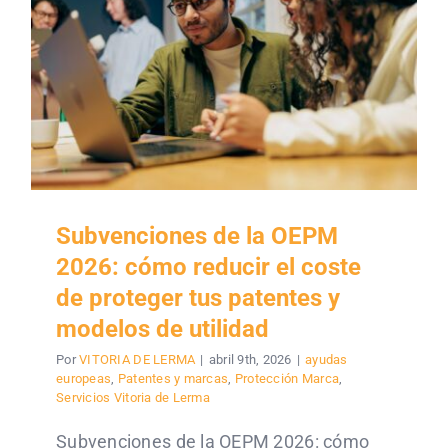
Subvenciones de la OEPM
2026: cómo reducir el coste
de proteger tus patentes y
modelos de utilidad
Por
VITORIA DE LERMA
|
abril 9th, 2026
|
ayudas
europeas
,
Patentes y marcas
,
Protección Marca
,
Servicios Vitoria de Lerma
Subvenciones de la OEPM 2026: cómo