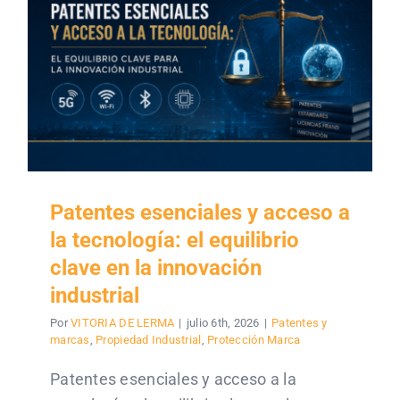
Patentes esenciales y acceso a
la tecnología: el equilibrio
clave en la innovación
industrial
Por
VITORIA DE LERMA
|
julio 6th, 2026
|
Patentes y
marcas
,
Propiedad Industrial
,
Protección Marca
Patentes esenciales y acceso a la