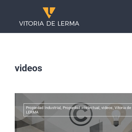
Saltar
al
contenido
videos
Propiedad Industrial
,
Propiedad intelectual
,
videos
,
Vitoria de
LERMA